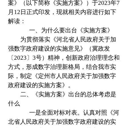
案
》（以下简称《实施
方案
》）于
2023
年
7
月
12
日正式印发，现就相关内容进行如下
解读：
一、为什么要出台《实施
方案
》
为贯彻落实
《河北省人民政府关于加
强数字政府建设的实施意见》（冀政发
〔
2023
〕
3
号）
精神，创新政府治理理念和
方式，形成数字治理新格局，结合我
市
实
际，
制定
《
定州市
人民政府关于加强数字
政府建设的实施
方案
》
。
二、《实施
方案
》出台的总体考虑是
什么
一是全面对标对表。认真对照《
河
北省人民政府关于加强数字政府建设的实