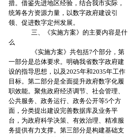
措。借鉴先进
地区
经验，结合我
市
实际，
统筹各方资源力量，以数字政府建设引
领、促进数字
定州
发展。
三、《实施
方案
》的主要内容是什
么
《实施
方案
》共包括
7
个部分，第
一部分是总体要求。明确我省数字政府建
设的指导思想，以及
2025
年和
2035
年工作
目标。第二部分是全面提升政府数字化履
职效能。聚焦政府经济调节、社会管理、
公共服务、政务运行、政务公开等
5
个方
面，分类提出建设完善数据库及业务平
台，为政府科学决策、有效治理、精准服
务提供有力支撑。第三部分是构建基础支