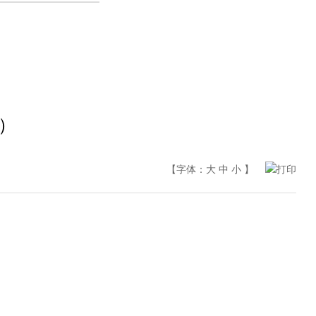
）
【字体：
大
中
小
】
打印