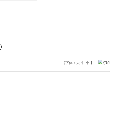
）
【字体：
大
中
小
】
打印