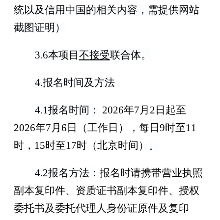
统以及信用中国的相关内容，需提供网站
截图证明）
3.
6
本项目
不
接受
联合体。
4.
报名时间及方法
4.1
报名时间：
2026
年
7
月
2
日起至
2026
年
7
月
6
日
（
工作日
）
，每日
9
时至
11
时，
15
时至
17
时（北京时间）
。
4.2
报名方法：
报名时请携带营业执照
副本
复印件、
资质证书副本
复印件
、授权
委托书及委托代理人身份证原件及复印