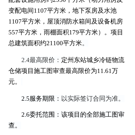
变配电间
1107
平方米，地下泵房及水池
1107
平方米，屋顶消防水箱间及设备机房
557
平方米，雨棚面积
179
平方米
）
。项目
总建筑面积约
21100
平方米
。
2.4
最高限价：
定州东站城乡冷链物流
仓储项目施工图审查
最高限价为
11.61
万
元。
2.5
服务期限：
以实际签订合同为准。
2.6
委托范围：
该项目的
全部施工图审
查
。