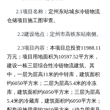
2.1
项目名称：
定州东站城乡冷链物流
仓储项目施工图审查
。
2.2
建设地点：
定州市高铁东站南侧
。
2.3
项目内容：
本项目总投资
11988.11
万元
；
项目用地面积为
10597.52
平方米，
建设一栋三层综合性冷链物流建筑。其
中，一层为层高
11
米的中转库，建筑面积
约
6050
平方米
；
二层为层高
5.4
米的冷冻
库，建筑面积约
6050
平方米
；
三层为层高
5.4
米的冷藏库，建筑面积约
6050
平方米
；
配套设施用房约
2950
平方米
（
动力用房及