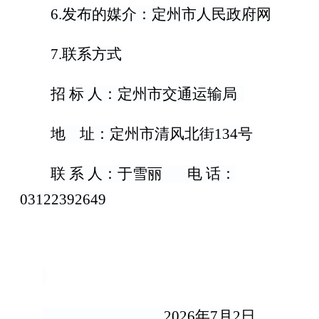
6.
发布的媒介：
定州市人民政府网
7.
联系方式
招
标
人：定州市交通运输局
地
址：定州市清风北街
134
号
联
系
人：
于雪丽
电
话：
03122392649
2026
年
7
月
2
日