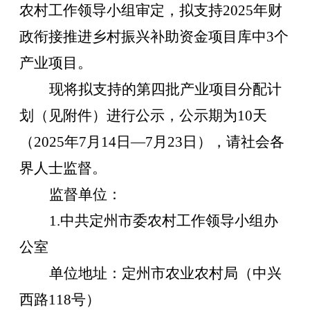
农村工作领导小组审定
，拟支持
2025
年财
政衔接推进乡村振兴补助资金项目库中
3
个
产业
项目。
现将拟支持的第
四
批
产业
项目分配计
划（见附件）进行公示，公示期为
10
天
（
2025
年
7
月
14
日
—7
月
23
日），请社会各
界人士监督。
监督单位：
1.
中共定州市委农村工作领导小组办
公室
单位地址：定州市农业农村局（中兴
西路
118
号）