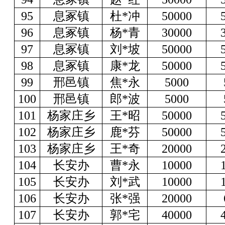
95
息冢镇
杜*冲
50000
96
息冢镇
杨*青
30000
97
息冢镇
刘*坡
50000
98
息冢镇
康*龙
50000
99
邢邑镇
焦*永
5000
100
邢邑镇
郎*波
5000
101
杨家庄乡
王*昭
50000
102
杨家庄乡
鹿*芬
50000
103
杨家庄乡
王*奇
20000
104
长安办
曹*永
10000
105
长安办
刘*武
10000
106
长安办
张*强
20000
107
长安办
郭*宅
40000