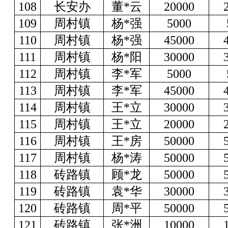
108
长安办
董*云
20000
109
周村镇
杨*强
5000
110
周村镇
杨*强
45000
111
周村镇
杨*阳
30000
112
周村镇
李*军
5000
113
周村镇
李*军
45000
114
周村镇
王*立
30000
115
周村镇
王*立
20000
116
周村镇
王*房
50000
117
周村镇
杨*涛
50000
118
砖路镇
顾*龙
50000
119
砖路镇
袁*华
30000
120
砖路镇
周*平
50000
121
砖路镇
张*洲
10000