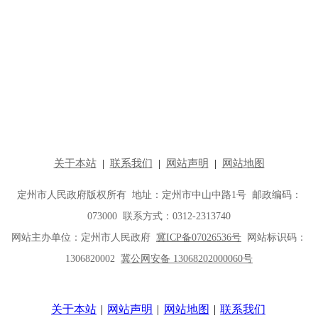
关于本站
|
网站声明
|
网站地图
|
联系我们