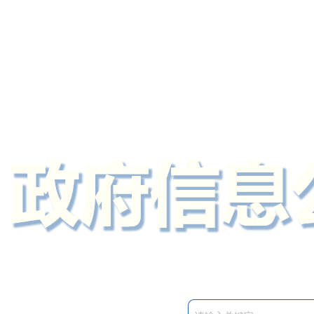
定州市人民政府