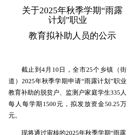
关于202
5
年
秋
季学期
“
雨露
计划
”
职业
教育
拟补助
人员的公示
截止到
4
月
10
日
，
全市25个乡镇（街
道）
202
5
年
秋
季
学期申请
“
雨露计划
”
职业
教育补助的
脱贫户、监测户家庭
学
生335
人
每人每学期1500元，拟发放资金
50.25
万
元。
现将通过审核的202
5
年
秋
季学期“雨露