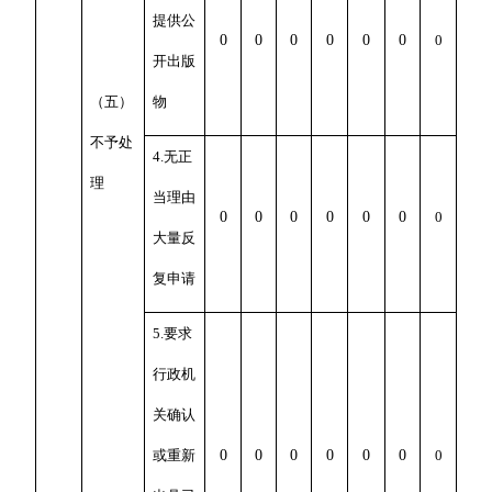
提供公
0
0
0
0
0
0
0
开出版
（五）
物
不予处
4.无正
理
当理由
0
0
0
0
0
0
0
大量反
复申请
5.要求
行政机
关确认
或重新
0
0
0
0
0
0
0