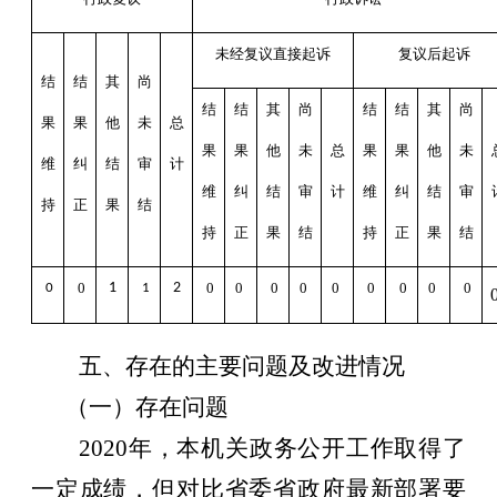
未经复议直接起诉
复议后起诉
结
结
其
尚
结
结
其
尚
结
结
其
尚
果
果
他
未
总
果
果
他
未
总
果
果
他
未
维
纠
结
审
计
维
纠
结
审
计
维
纠
结
审
持
正
果
结
持
正
果
结
持
正
果
结
0
1
2
0
0
0
0
0
0
0
0
0
0
1
五、存在的主要问题及改进情况
（一）存在问题
20
20
年，本机关政务公开工作取得了
一定成绩，但对比
省委省政府
最新部署要