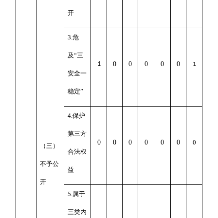
开
3.危
及“三
1
0
0
0
0
0
1
安全一
稳定”
4.保护
第三方
0
0
0
0
0
0
0
（三）
合法权
不予公
益
开
5.属于
三类内