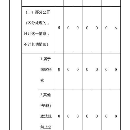
（二）部分公开
（区分处理的，
5
0
0
0
0
0
5
只计这一情形，
不计其他情形）
1.属于
国家秘
0
0
0
0
0
0
0
密
2.其他
法律行
政法规
0
0
0
0
0
0
0
禁止公