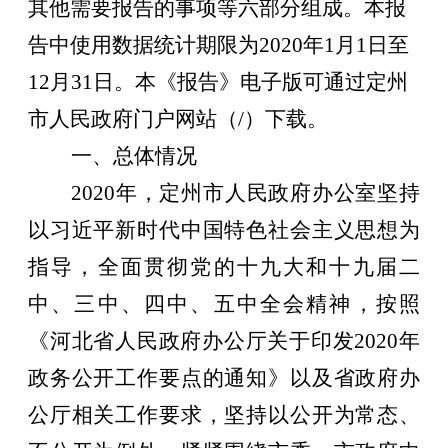
其他需要报告的事项等六部分组成。本报
告中使用数据统计期限为
20
20
年
1月1日至
12月31日
。
本《报告》电子版可通过定州
市人民政府门户网
站
（
/）下载。
一、总体情况
20
20
年，
定州
市人民政府办公
室
坚持
以习近平新时代中国特色社会主义思想为
指导，全面贯彻党的十九大和十九届二
中、三中、四中、
五中
全会精神，按照
《
河北省人民政府
办公厅关于印发
20
20
年
政务公开工作要点的通知》以及省政府办
公厅相关工作要求，坚持以公开为常态、