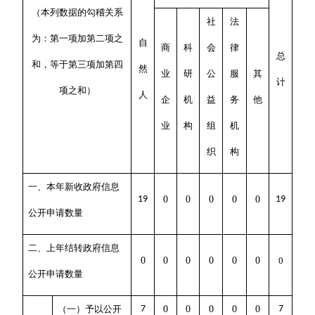
（本列数据的勾稽关系
社
法
为：第一项加第二项之
自
商
科
会
律
总
和，等于第三项加第四
然
业
研
公
服
其
计
项之和）
人
企
机
益
务
他
业
构
组
机
织
构
一、本年新收政府信息
19
0
0
0
0
0
19
公开申请数量
二、上年结转政府信息
0
0
0
0
0
0
0
公开申请数量
（一）予以公开
7
0
0
0
0
0
7