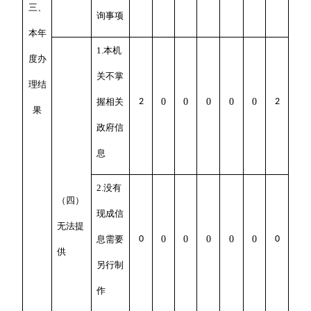
三、
询事项
本年
1.本机
度办
关不掌
理结
握相关
2
0
0
0
0
0
2
果
政府信
息
2.没有
（四）
现成信
无法提
息需要
0
0
0
0
0
0
0
供
另行制
作