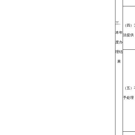
三、
（四）
本年
法提供
度办
理结
果
（五）
予处理