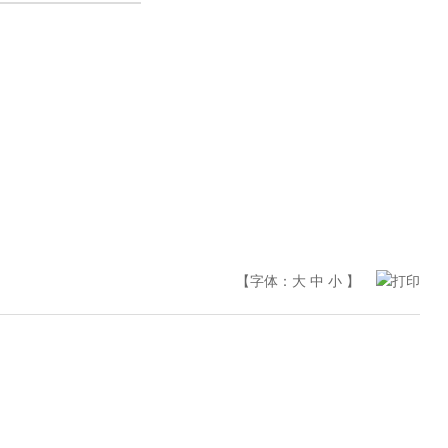
【字体：
大
中
小
】
打印