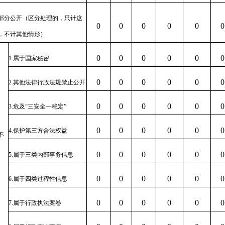
部分公开（区分处理的，只计这
0
0
0
0
0
0
，不计其他情形）
0
0
0
0
0
0
1.属于国家秘密
0
0
0
0
0
0
2.其他法律行政法规禁止公开
0
0
0
0
0
0
3.危及“三安全一稳定”
0
0
0
0
0
0
4.保护第三方合法权益
不
0
0
0
0
0
0
5.属于三类内部事务信息
0
0
0
0
0
0
6.属于四类过程性信息
0
0
0
0
0
0
7.属于行政执法案卷