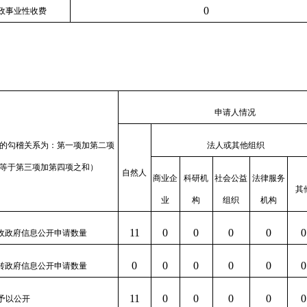
0
政事业性收费
申请人情况
的勾稽关系为：第一项加第二项
法人或其他组织
等于第三项加第四项之和）
自然人
商业企
科研机
社会公益
法律服务
其
业
构
组织
机构
11
0
0
0
0
0
收政府信息公开申请数量
0
0
0
0
0
0
转政府信息公开申请数量
11
0
0
0
0
0
予以公开