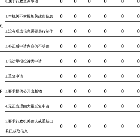
0
0
0
0
0
0
8.属于行政查询事项
0
0
0
0
0
0
1.本机关不掌握相关政府信息
无
0
0
0
0
0
0
2.没有现成信息需要另行制作
0
0
0
0
0
0
3.补正后申请内容仍不明确
0
0
0
0
0
0
1.信访举报投诉类申请
0
0
0
0
0
0
2.重复申请
0
0
0
0
0
0
不
3.要求提供公开出版物
0
0
0
0
0
0
4.无正当理由大量反复申请
5.要求行政机关确认或重新出
0
0
0
0
0
0
具已获取信息