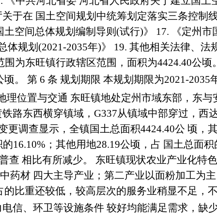
3.
《中共河北省委 河北省人民政府关于建立国土
厅关于在 国土空间规划中统筹划定落实三条控制
国土空间总体规划编制导则
(
试行
)
》
17.
《定州市
总体规划
(2021-2035
年
)
》
19.
其他相关法律、法
范围为东旺镇行政辖区范围，面积为
4424.40
公顷
公顷。
第
6
条 规划期限
本规划期限为
2021-2035
 地理位置与交通
东旺镇地处定州市域东部，东与
黄铁路东西横穿镇域，
G337
从镇域中部穿过，西达
变更调查显示，全镇国土总面积
4424.40
公 顷，
积的
16.10%
；其他用地
28.19
公顷，占 国土总面积
普查 相比有所减少。 东旺镇现状农业产业化特
中药材 四大主导产业；第二产业以面粉加工为主
占的比重还较低，较高层次的服务业稍显不足，不
力电信、环卫等设施条件 较好均能满足需求，缺