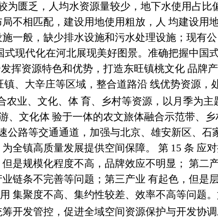
较为匮乏，人均水资源量较少，地下水使用占比
布局不相匹配，建设用地使用粗放，人 均建设用
设施一般，缺少排水设施和污水处理设施；现有公
国式现代化在河北展现美好图景。准确把握中国式
分发挥资源特色和优势，打造东旺镇桃文化 品牌
旺镇、大辛庄等区域，整合道路沿 线优势资源，
融合农业、文化、体 育、乡村等资源，以月季为主
游、文化体 验于一体的农文旅体融合示范带、乡
高速公路等交通通道，加强与北京、雄安新区、石
，为全镇高质量发展提供空间保障。
第
15
条 应
，但是规模化程度不高，品牌效应不明显； 第二
产业链条不完善等问题；第三产业 有起色，但是
用 集聚度不高、集约性较差、效率不高等问题。
统筹开发管控，促进全域空间资源保护与开发协调