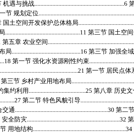
 机遇与挑战
............................................................6
一节 规划定位
.............................................................
章 国土空间开发保护总体格局
..................................
局
..................................................11
第三节 国土空
11
第五章 农业空间
.......................................................
布局
..............................................16
第三节 加强全
......18
第一节 强化水资源刚性约束
...........................
.....................................................21
第一节 居民点体
2
第三节 乡村产业用地布局
.......................................
约集约利用
......................................25
第八章 历史
............27
第二节 特色风貌引导
.................................
合交通
..............................................................30
第二节
 安全防灾
..............................................................32
第
节 用地结构
..............................................................34