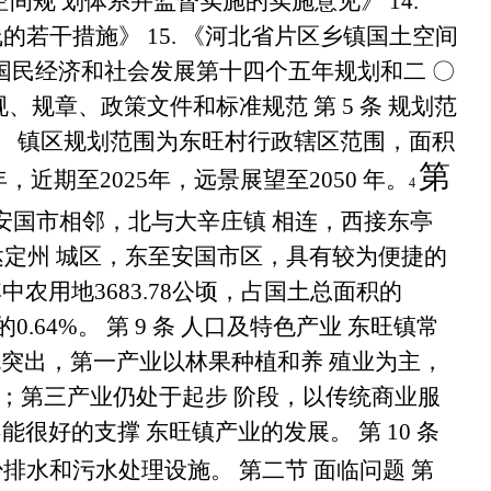
空间规 划体系并监督实施的实施意见》
14.
线的若干措施》
15.
《河北省片区乡镇国土空间
国民经济和社会发展第十四个五年规划和二
〇
规、规章、政策文件和标准规范
第
5
条 规划范
。 镇区规划范围为东旺村行政辖区范围，面积
第
年，近期至
2025
年，远景展望至
2050
年。
4
安国市相邻，北与大辛庄镇 相连，西接东亭
定州 城区，东至安国市区，具有较为便捷的
其中农用地
3683.78
公顷，占国土总面积的
的
0.64%
。
第
9
条 人口及特色产业
东旺镇常
色突出，第一产业以林果种植和养 殖业为主，
；第三产业仍处于起步 阶段，以传统商业服
能很好的支撑 东旺镇产业的发展。
第
10
条
少排水和污水处理设施。
第二节 面临问题 第