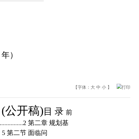
 年）
【字体：
大
中
小
】
打印
）
(
公开稿
)
目 录
前
.................2
第二章 规划基
... 5
第二节 面临问