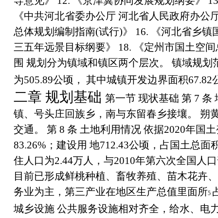
导意见》
12.
《京津冀协同发展规划纲要》
1
《中共河北省委办公厅 河北省人民政府办公
总体规划编制指南
(
试行
)
》
16.
《河北省乡镇
三五年远景目标纲要》
18.
《定州市国土空间
围
规划分为镇域和镇区两个层次。 镇域规划
为
505.89
公顷， 其中城镇开发边界面积
67.82
二章 规划基础
第一节 现状基础 第
7
条
镇、号头庄回族乡，南与东留春乡接壤。 朔
交通。
第
8
条 土地利用情况
依据
2020
年国土
83.26%
；建设用 地
712.43
公顷，占国土总面
住人口为
2.44
万人，与
2010
年第六次全国人口
目前已形成鲜桃种植、畜牧养殖、苗木花卉、
务业为主，第三产业在地区生产总值里面所
5
城乡设施
公共服务设施相对齐全，给水、电