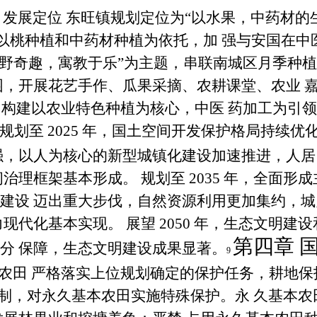
 发展定位
东旺镇规划定位为
“
以水果，中药材的
，以桃种植和中药材种植为依托，加 强与安国在
野奇趣，寓教于乐
”
为主题，串联南城区月季种植
园，开展花艺手作、瓜果采摘、农耕课堂、农业 
线。构建以农业特色种植为核心，中医 药加工为引
规划至
2025
年，国土空间开发保护格局持续优
强，以人为核心的新型城镇化建设加速推进，人居
间治理框架基本形成。 规划至
2035
年，全面形成
建设 迈出重大步伐，自然资源利用更加集约，城
力现代化基本实现。 展望
2050
年，生态文明建设
第四章 
分 保障，生态文明建设成果显著。
9
本农田
严格落实上位规划确定的保护任务，耕地保
管制，对永久基本农田实施特殊保护。永 久基本