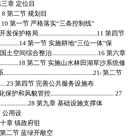
第三章 定位目
... 8
第二节 规划目
... 10
第一节 严格落实
“
三条控制线
”
间开发保护格局
......................................11
第四节
...............14
第一节 实施耕地
“
三位一体
”
保
域国土空间综合整治
..............................16
第六章
...............18
第二节 实施山水林田湖草沙系统修
系
..........................................................21
第二节
1
.......23
第四节 完善公共服务设施布
文化保护和风貌管控
......................................... 27
.....................28
第九章 基础设施支撑体
 公用设
十章 镇政府驻
第二节 蓝绿开敞空