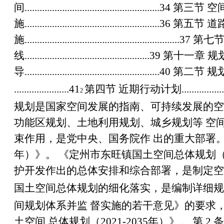
间
......................................................34
第三节 空
施
......................................................36
第五节 道
施
..............................................................37
第七节
线
..................................................39
第十一章 规
导
......................................................40
第二节 规
......................41
第四节 近期行动计划
................
2
规划是国家空间发展的指南、可持续发展的空
功能区规划、土地利用规划、城乡规划等 空
束作用，是党中央、国务院作 出的重大部署
年）》。 《定州市东旺镇国土空间总体规划
护开发作出的总体安排和综合部署，是制定空
国土空间总体规划的细化落实，是编制详细规
间规划体系并监 督实施的若干意见》的要求
土空间 总体规划（
2021-2035
年）》。
第
2
条