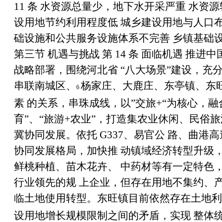
11
条 水资源总量少，地下水开采严重
水资源
设用地节约利用程度低
城乡建设用地与人口
础设施和公共服务设施体系不完善
乡镇基础
第三节 机遇与挑战 第
14
条 面临机遇
推进中
战略部署，围绕河北省
“
八大场景
”
建设，充
串联南城区、
杨家庄、大鹿庄、东亭镇、东
6
素 的关系，串珠成线，以”交旅
+
“为核心，
育
”
、
“
旅游
+
农业
”
，打造集农业休闲、民俗旅
冀协同发展。依托
G337
、易官公 路、曲港
协同发展格局，加快推 动镇域经济转型升级
鲜桃种植、苗木花卉、 中药材等有一定特色
行业领先的规 上企业，但存在用地不集约、
临土地使用转型。东旺镇目前依然存在土地利
设用地增长规模限制之间的矛盾，实现 整体