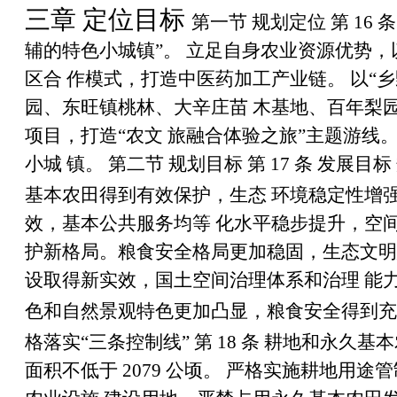
三章 定位目标
第一节 规划定位 第
16
条
辅的特色小城镇
”
。 立足自身农业资源优势
区合 作模式，打造中医药加工产业链。 以
“
乡
园、东旺镇桃林、大辛庄苗 木基地、百年梨
项目，打造“农文 旅融合体验之旅”主题游
小城 镇。
第二节 规划目标 第
17
条 发展目标
基本农田得到有效保护，生态 环境稳定性增
效，基本公共服务均等 化水平稳步提升，空
护新格局。粮食安全格局更加稳固，生态文明
设取得新实效，国土空间治理体系和治理 能
色和自然景观特色更加凸显，粮食安全得到充
格落实
“
三条控制线
”
第
18
条 耕地和永久基
面积不低于
2079
公顷。 严格实施耕地用途