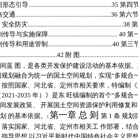
间形态引导
......................................................35
第四节
路交通
..............................................................36
第六节
 安全防灾
..............................................................38
第
划传导与实施保障
............................................. 40
第
划传导和用途管制
..........................................40
第三
......................................42
附 图
....................................
间蓝 图，是各类开发保护建设活动的基本依据。
间规划融合为统一的国土空间规划，实现
“
多规合
。按照国家、河北省、定州市相关要求，特编制《
（
2021-2035
年）》是东 旺镇编制的首个
“
多规合
间发展政策、 开展国土空间资源保护利用修复和
第一章 总 则
划 的基本依据。
第
1
条 规划
1
，落实国家、河北省、定州市相关工 作部署，结
 指导思想
以习近平新时代中国特色社会主义思想