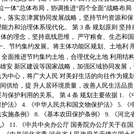
位一体
”
总体布局，协调推进
“
四个全面
”
战略布局
心，落实京津冀协同发展战略，坚持节约资源和保
理能力和治理体系现代化。
第
3
条 规划原则
坚持
体的理念，坚持底线思维， 严守粮食、生态和
一、节约集约发展。将主体功能区规划、土地利 
。全面推进节约集约土地，合理优化土地 利用结
雄安 新区建设等国家战略，加强区域协同发展，
民为中心，将广大人民 对美好生活的向往作为规
间供给，提 升人居环境质量，改善人民生活品质
展与保护利用的关系。
第
4
条 规划主要依据
1.
《
保护法》
4.
《中华人民共和国文物保护法》
5.
《
法实施条例》
8.
《基本农田保护条例》
9.
《河北
见》
11.
《中共中央办公厅 国务院办公厅关于在国