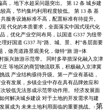
偏高， 地下水超采问题突出。
第
12
条 城乡建
地较高，节约集约利用程度较低。
第
13
条 基
 共服务设施标准不高，配置标准有待提升。
现 代化的本质要求，全面落实中国式现代化
产品，优化产业空间布局，以国道
G337
为纽带
处理好国道
G337
与
“
路、城、景、村
”
各层面要
题，做亮道路景观美化，做特
“
旅 游
+
体
村振兴旅游示范带。 同时多举措深化融入京津
家庄 等地区的商贸物流联系，积极融入京津冀
对挑战
产业结构亟待升级。第一产业有基础，
产业有发展，乡镇企业中存在具有品牌效应和
层次较低无法形成示范带动作用。 经济发展面
如何解决城乡建设 对于土地的开发需求与建
第
发展成为 未来土地利用面临的重要挑战。
7