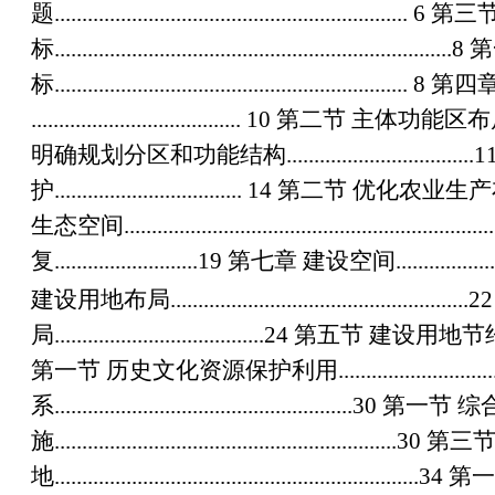
题
................................................................ 6
第三节
标
........................................................................8
第
标
................................................................ 8
第四
...................................... 10
第二节 主体功能区布
明确规划分区和功能结构
..................................
护
.................................. 14
第二节 优化农业生产
生态空间
................................................................
复
..........................19
第七章 建设空间
.................
建设用地布局
......................................................2
局
......................................24
第五节 建设用地节
第一节 历史文化资源保护利用
..........................
系
......................................................30
第一节 综
施
..............................................................30
第三节
地
..................................................................34
第一