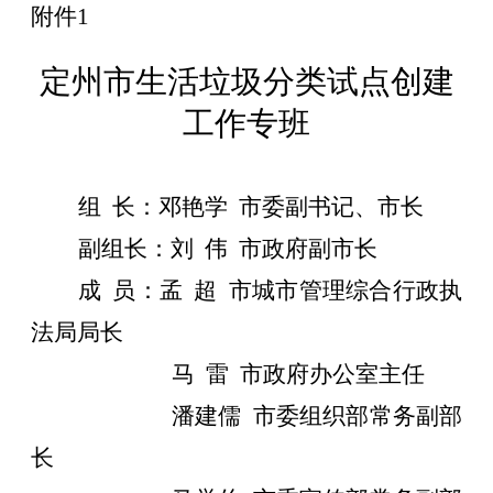
附件
1
定州市
生活垃圾分类试点创建
工作专班
组
长
：
邓艳学
市委副书记、市长
副组长：
刘
伟
市政府副市长
成
员
：
孟
超
市
城市管理综合行政执
法
局
局长
马
雷
市政府办公室主任
潘建儒
市委组织部常务副部
长