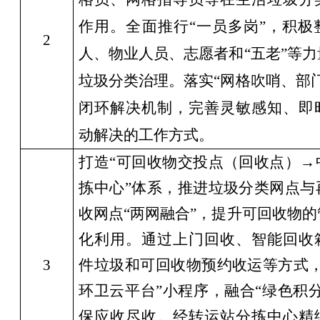
作用。全面推行
“
一员多岗
”
，积极
2
人、物业人员、志愿者和
“
五老
”
等力
垃圾分类治理。落实
“
网格吹哨、部
闭环解决机制，完善灵敏感知、即
动解决的工作方式。
打造
“
可回收物交投点（回收点）
→
拣中心
”
体系，推进垃圾分类网点与
收网点
“
两网融合
”
，提升可回收物的
化
利用。
通过上门回收、智能回收
3
件垃圾和可回收物预约收运等方式
环卫云平台
”
小程序，融合
“
绿色积
保应收尽收。经转运站分拣中心精