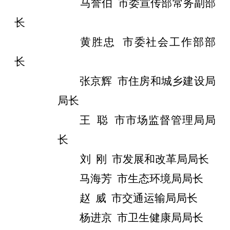
马誉伯
市委宣传部
常务副部
长
黄胜忠
市委
社会工作
部
部
长
张京辉
市住房和城乡建设局
局长
王
聪
市
市场监督管理局
局
长
刘
刚
市发展和改革局
局长
马海芳
市生态环境局局长
赵
威
市交通运输局
局长
杨进京
市卫生健康局
局长