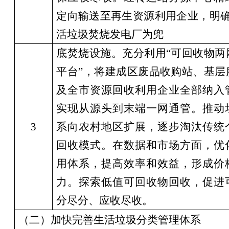
定向输送至再生资源利用企业，明
活垃圾焚烧发电厂为兜
底焚烧设施。充分利用
“
可回收物两
平台
”
，将建成区废品收购站、基层
及全市资源回收利用企业全部纳入
实现从源头到末端一网通管。推动
3
系向农村地区扩展，逐步淘汰传统
回收模式。在数据和市场方面，优
用体系，提高效率和效益，形成价
力。探索低值可回收物
回收，
促进
分尽分、应收尽收。
（二）加快完善生活垃圾分类管理体系