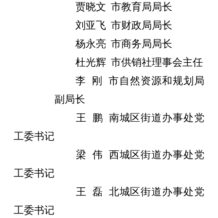
贾晓文
市教育局
局长
刘亚飞
市财政局
局长
杨永亮
市商务局
局长
杜光辉
市供销社
理事会主任
李
刚
市自然资源和规划局
副局长
王
鹏
南城区街道办事处党
工委书记
梁
伟
西城区街道办事处党
工委书记
王
磊
北城区街道办事处党
工委书记